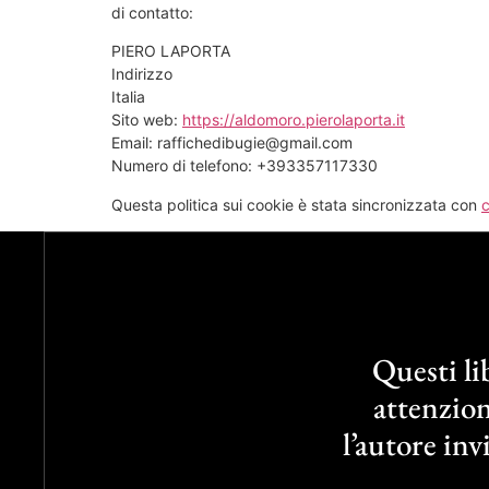
di contatto:
PIERO LAPORTA
Indirizzo
Italia
Sito web:
https://aldomoro.pierolaporta.it
Email:
raffichedibugie@
gmail.com
Numero di telefono: +393357117330
Questa politica sui cookie è stata sincronizzata con
Questi l
attenzion
l’autore inv